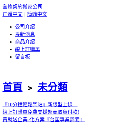
全峰契約搬家公司
正體中文
|
簡體中文
公司介紹
最新消息
商品介紹
線上訂購單
留言板
首頁
﹥
未分類
『10分鐘輕鬆架站』新版型上線！
線上訂購單免費支援超商取貨付款!
買就送企業e化方案『台塑專業錦囊』