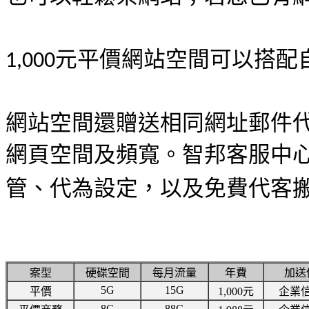
元平價網站空間可以搭配
1,000
網站空間還贈送相同網址郵件
網頁空間及頻寬。智邦客服中
管、代為設定，以及免費代客
案型
硬碟空間
每月流量
年費
加送
5G
15G
平價
1,000元
企業信
8G
88G