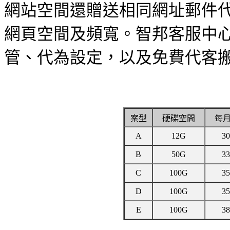
網站空間還贈送相同網址郵件
網頁空間及頻寬。智邦客服中心
管、代為設定，以及免費代客
案型
硬碟空間
每
A
12G
3
B
50G
3
C
100G
3
D
100G
3
E
100G
3