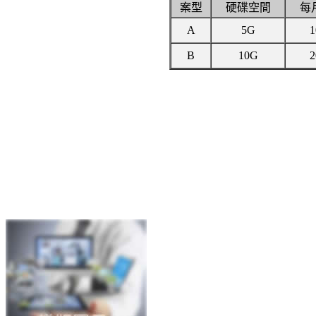
案型
硬碟空間
每
A
5G
1
B
10G
2